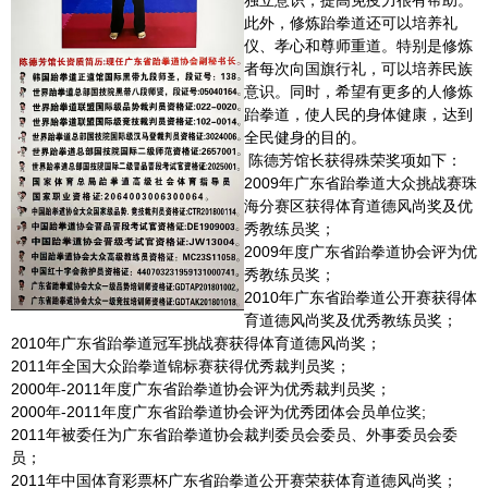
此外，修炼跆拳道还可以培养礼
仪、孝心和尊师重道。特别是修炼
者每次向国旗行礼，可以培养民族
意识。同时，希望有更多的人修炼
跆拳道，使人民的身体健康，达到
全民健身的目的。
陈德芳馆长获得殊荣奖项如下：
2009年广东省跆拳道大众挑战赛珠
海分赛区获得体育道德风尚奖及优
秀教练员奖；
2009年度广东省跆拳道协会评为优
秀教练员奖；
2010年广东省跆拳道公开赛获得体
育道德风尚奖及优秀教练员奖；
2010年广东省跆拳道冠军挑战赛获得体育道德风尚奖；
2011年全国大众跆拳道锦标赛获得优秀裁判员奖；
2000年-2011年度广东省跆拳道协会评为优秀裁判员奖；
2000年-2011年度广东省跆拳道协会评为优秀团体会员单位奖;
2011年被委任为广东省跆拳道协会裁判委员会委员、外事委员会委
员；
2011年中国体育彩票杯广东省跆拳道公开赛荣获体育道德风尚奖；