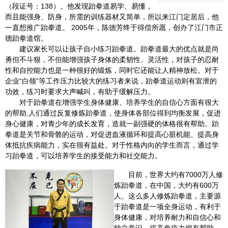
（段证号：138）。他发现跆拳道易学、易懂，
而且能强身、防身，所需的训练器材又简单，所以来江门定居后，他
一直想推广跆拳道。 2005年，陈德芳终于得偿所愿，创办了江门市正
德跆拳道馆。
建议家长可以让孩子自小练习跆拳道。跆拳道最大的优点就是尚
勇但不斗狠，不但能增强孩子身体的柔韧性、灵活性，对孩子的忍耐
性和自控能力也是一种很好的锻炼，同时它还能让人精神放松。对于
企业“白领”等工作压力比较大的练习者来说，跆拳道运动则有宣泄的
功效，练习时要求大声喊叫，有助于缓解压力。
对于跆拳道在增强学生身体健康、培养学生的自信心方面有很大
的帮助.人们通过反复修炼跆拳道，使身体各部位得到均衡发展，促进
身心健康，对青少年的成长发育，造就一副强硬的体格很有帮助。跆
拳道是关节和骨骼的运动，对促进血液循环和提高心脏机能、提高身
体抵抗疾病能力，实在很有益处。对于性格内向的学生而言，通过学
习跆拳道，可以培养学生的接受能力和社交能力。
目前，世界大约有7000万人修
炼跆拳道，在中国，大约有600万
人。这么多人修炼跆拳道，主要源
于跆拳道是一项全身运动，有利于
身体健康，对培养耐力和自信心和
独立意识，提高免疫力很有帮助。