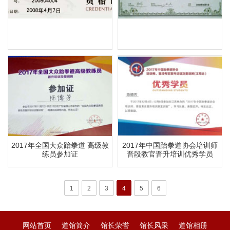
2017年全国大众跆拳道 高级教
2017年中国跆拳道协会培训师
练员参加证
晋段教官晋升培训优秀学员
1
2
3
4
5
6
网站首页
道馆简介
馆长荣誉
馆长风采
道馆相册